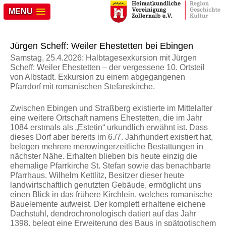
MENU
Jürgen Scheff: Weiler Ehestetten bei Ebingen
Samstag, 25.4.2026: Halbtagesexkursion mit Jürgen
Scheff: Weiler Ehestetten – der vergessene 10. Ortsteil
von Albstadt. Exkursion zu einem abgegangenen
Pfarrdorf mit romanischen Stefanskirche.
Zwischen Ebingen und Straßberg existierte im Mittelalter
eine weitere Ortschaft namens Ehestetten, die im Jahr
1084 erstmals als „Estetin“ urkundlich erwähnt ist. Dass
dieses Dorf aber bereits im 6./7. Jahrhundert existiert hat,
belegen mehrere merowingerzeitliche Bestattungen in
nächster Nähe. Erhalten blieben bis heute einzig die
ehemalige Pfarrkirche St. Stefan sowie das benachbarte
Pfarrhaus. Wilhelm Kettlitz, Besitzer dieser heute
landwirtschaftlich genutzten Gebäude, ermöglicht uns
einen Blick in das frühere Kirchlein, welches romanische
Bauelemente aufweist. Der komplett erhaltene eichene
Dachstuhl, dendrochronologisch datiert auf das Jahr
1398, belegt eine Erweiterung des Baus in spätgotischem