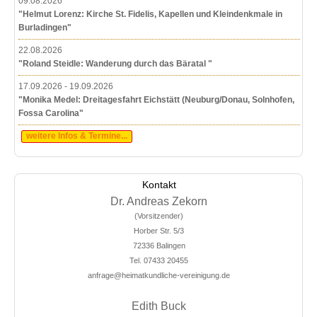
09.08.2026
"Helmut Lorenz: Kirche St. Fidelis, Kapellen und Kleindenkmale in
Burladingen"
22.08.2026
"Roland Steidle: Wanderung durch das Bäratal "
17.09.2026 - 19.09.2026
"Monika Medel: Dreitagesfahrt Eichstätt (Neuburg/Donau, Solnhofen,
Fossa Carolina"
weitere Infos & Termine...
Kontakt
Dr. Andreas Zekorn
(Vorsitzender)
Horber Str. 5/3
72336 Balingen
Tel. 07433 20455
anfrage@heimatkundliche-vereinigung.de
Edith Buck