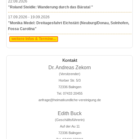
22.08.2026
"Roland Steidle: Wanderung durch das Bäratal "
17.09.2026 - 19.09.2026
"Monika Medel: Dreitagesfahrt Eichstätt (Neuburg/Donau, Solnhofen,
Fossa Carolina"
weitere Infos & Termine...
Kontakt
Dr. Andreas Zekorn
(Vorsitzender)
Horber Str. 5/3
72336 Balingen
Tel. 07433 20455
anfrage@heimatkundliche-vereinigung.de
Edith Buck
(Geschäftsführerin)
Auf der Au 11
72336 Balingen