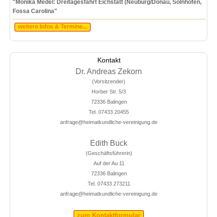
"Monika Medel: Dreitagesfahrt Eichstätt (Neuburg/Donau, Solnhofen,
Fossa Carolina"
weitere Infos & Termine...
Kontakt
Dr. Andreas Zekorn
(Vorsitzender)
Horber Str. 5/3
72336 Balingen
Tel. 07433 20455
anfrage@heimatkundliche-vereinigung.de
Edith Buck
(Geschäftsführerin)
Auf der Au 11
72336 Balingen
Tel. 07433 273211
anfrage@heimatkundliche-vereinigung.de
zum Kontaktformular