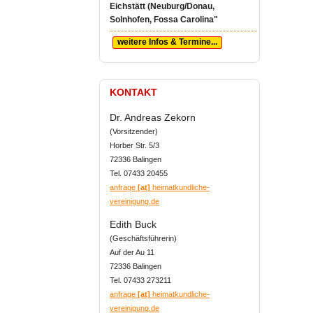
Eichstätt (Neuburg/Donau,
Solnhofen, Fossa Carolina"
weitere Infos & Termine...
KONTAKT
Dr. Andreas Zekorn
(Vorsitzender)
Horber Str. 5/3
72336 Balingen
Tel. 07433 20455
anfrage
[at]
heimatkundliche-
vereinigung.de
Edith Buck
(Geschäftsführerin)
Auf der Au 11
72336 Balingen
Tel. 07433 273211
anfrage
[at]
heimatkundliche-
vereinigung.de