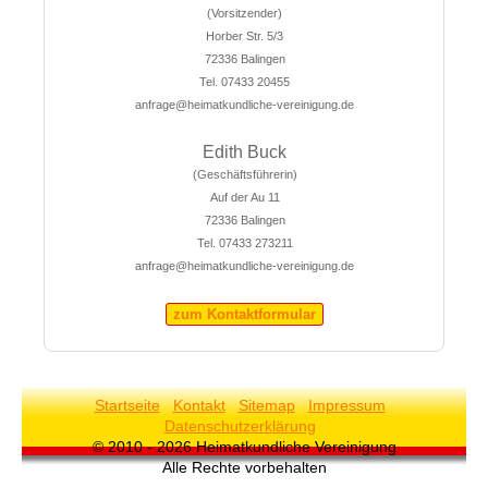
(Vorsitzender)
Horber Str. 5/3
72336 Balingen
Tel. 07433 20455
anfrage@heimatkundliche-vereinigung.de
Edith Buck
(Geschäftsführerin)
Auf der Au 11
72336 Balingen
Tel. 07433 273211
anfrage@heimatkundliche-vereinigung.de
zum Kontaktformular
Startseite
Kontakt
Sitemap
Impressum
Datenschutzerklärung
© 2010 - 2026 Heimatkundliche Vereinigung
Alle Rechte vorbehalten