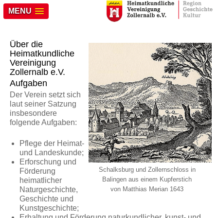
MENU
Über die
Heimatkundliche
Vereinigung
Zollernalb e.V.
Aufgaben
Der Verein setzt sich
laut seiner Satzung
insbesondere
folgende Aufgaben:
Pflege der Heimat-
und Landeskunde;
Erforschung und
Schalksburg und Zollernschloss in
Förderung
Balingen aus einem Kupferstich
heimatlicher
Naturgeschichte,
von Matthias Merian 1643
Geschichte und
Kunstgeschichte;
Erhaltung und Förderung naturkundlicher, kunst- und