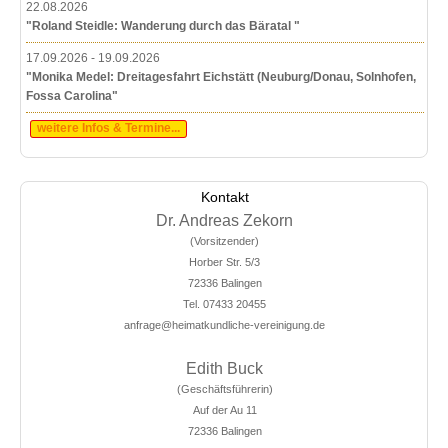
22.08.2026
"Roland Steidle: Wanderung durch das Bäratal "
17.09.2026 - 19.09.2026
"Monika Medel: Dreitagesfahrt Eichstätt (Neuburg/Donau, Solnhofen,
Fossa Carolina"
weitere Infos & Termine...
Kontakt
Dr. Andreas Zekorn
(Vorsitzender)
Horber Str. 5/3
72336 Balingen
Tel. 07433 20455
anfrage@heimatkundliche-vereinigung.de
Edith Buck
(Geschäftsführerin)
Auf der Au 11
72336 Balingen