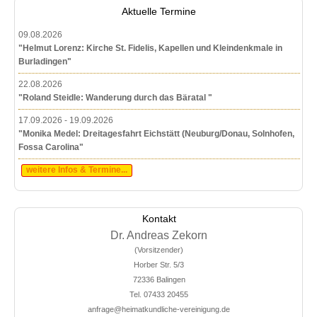
Aktuelle Termine
09.08.2026
"Helmut Lorenz: Kirche St. Fidelis, Kapellen und Kleindenkmale in
Burladingen"
22.08.2026
"Roland Steidle: Wanderung durch das Bäratal "
17.09.2026 - 19.09.2026
"Monika Medel: Dreitagesfahrt Eichstätt (Neuburg/Donau, Solnhofen,
Fossa Carolina"
weitere Infos & Termine...
Kontakt
Dr. Andreas Zekorn
(Vorsitzender)
Horber Str. 5/3
72336 Balingen
Tel. 07433 20455
anfrage@heimatkundliche-vereinigung.de