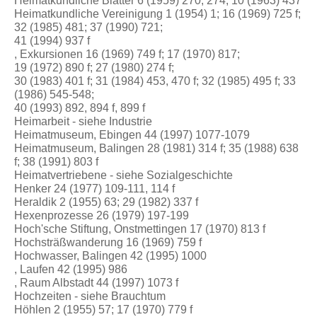
Heimatkundliche Blätter 6 (1959) 270, 274; 10 (1963) 437
Heimatkundliche Vereinigung 1 (1954) 1; 16 (1969) 725 f;
32 (1985) 481; 37 (1990) 721;
41 (1994) 937 f
, Exkursionen 16 (1969) 749 f; 17 (1970) 817;
19 (1972) 890 f; 27 (1980) 274 f;
30 (1983) 401 f; 31 (1984) 453, 470 f; 32 (1985) 495 f; 33
(1986) 545-548;
40 (1993) 892, 894 f, 899 f
Heimarbeit - siehe Industrie
Heimatmuseum, Ebingen 44 (1997) 1077-1079
Heimatmuseum, Balingen 28 (1981) 314 f; 35 (1988) 638
f; 38 (1991) 803 f
Heimatvertriebene - siehe Sozialgeschichte
Henker 24 (1977) 109-111, 114 f
Heraldik 2 (1955) 63; 29 (1982) 337 f
Hexenprozesse 26 (1979) 197-199
Hoch'sche Stiftung, Onstmettingen 17 (1970) 813 f
Hochsträßwanderung 16 (1969) 759 f
Hochwasser, Balingen 42 (1995) 1000
, Laufen 42 (1995) 986
, Raum Albstadt 44 (1997) 1073 f
Hochzeiten - siehe Brauchtum
Höhlen 2 (1955) 57; 17 (1970) 779 f