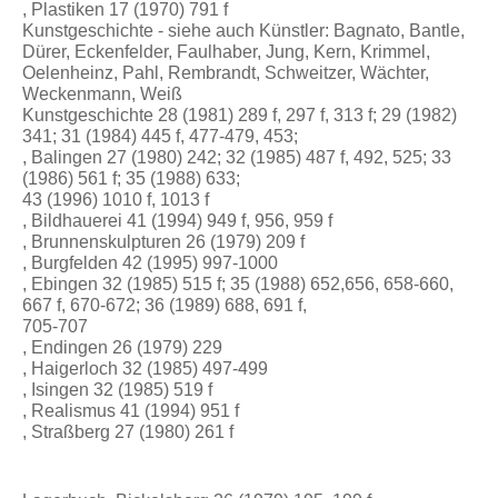
, Plastiken 17 (1970) 791 f
Kunstgeschichte - siehe auch Künstler: Bagnato, Bantle,
Dürer, Eckenfelder, Faulhaber, Jung, Kern, Krimmel,
Oelenheinz, Pahl, Rembrandt, Schweitzer, Wächter,
Weckenmann, Weiß
Kunstgeschichte 28 (1981) 289 f, 297 f, 313 f; 29 (1982)
341; 31 (1984) 445 f, 477-479, 453;
, Balingen 27 (1980) 242; 32 (1985) 487 f, 492, 525; 33
(1986) 561 f; 35 (1988) 633;
43 (1996) 1010 f, 1013 f
, Bildhauerei 41 (1994) 949 f, 956, 959 f
, Brunnenskulpturen 26 (1979) 209 f
, Burgfelden 42 (1995) 997-1000
, Ebingen 32 (1985) 515 f; 35 (1988) 652,656, 658-660,
667 f, 670-672; 36 (1989) 688, 691 f,
705-707
, Endingen 26 (1979) 229
, Haigerloch 32 (1985) 497-499
, Isingen 32 (1985) 519 f
, Realismus 41 (1994) 951 f
, Straßberg 27 (1980) 261 f