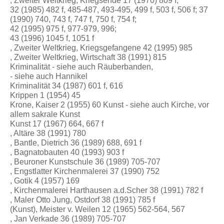
, Zweiter Weltkrieg, Kriegsende 17 (1970) 809 f;
32 (1985) 482 f, 485-487, 493-495, 499 f, 503 f, 506 f; 37
(1990) 740, 743 f, 747 f, 750 f, 754 f;
42 (1995) 975 f, 977-979, 996;
43 (1996) 1045 f, 1051 f
, Zweiter Weltkrieg, Kriegsgefangene 42 (1995) 985
, Zweiter Weltkrieg, Wirtschaft 38 (1991) 815
Kriminalität - siehe auch Räuberbanden,
- siehe auch Hannikel
Kriminalität 34 (1987) 601 f, 616
Krippen 1 (1954) 45
Krone, Kaiser 2 (1955) 60 Kunst - siehe auch Kirche, vor
allem sakrale Kunst
Kunst 17 (1967) 664, 667 f
, Altäre 38 (1991) 780
, Bantle, Dietrich 36 (1989) 688, 691 f
, Bagnatobauten 40 (1993) 903 f
, Beuroner Kunstschule 36 (1989) 705-707
, Engstlatter Kirchenmalerei 37 (1990) 752
, Gotik 4 (1957) 169
, Kirchenmalerei Harthausen a.d.Scher 38 (1991) 782 f
, Maler Otto Jung, Ostdorf 38 (1991) 785 f
(Kunst), Meister v. Weilen 12 (1965) 562-564, 567
, Jan Verkade 36 (1989) 705-707