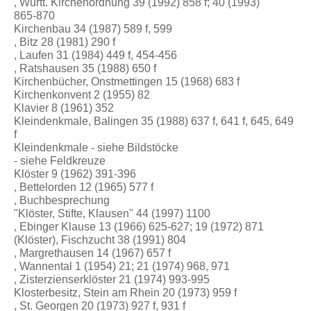
, Württ. Kirchenordnung 39 (1992) 858 f; 40 (1993)
865-870
Kirchenbau 34 (1987) 589 f, 599
, Bitz 28 (1981) 290 f
, Laufen 31 (1984) 449 f, 454-456
, Ratshausen 35 (1988) 650 f
Kirchenbücher, Onstmettingen 15 (1968) 683 f
Kirchenkonvent 2 (1955) 82
Klavier 8 (1961) 352
Kleindenkmale, Balingen 35 (1988) 637 f, 641 f, 645, 649
f
Kleindenkmale - siehe Bildstöcke
- siehe Feldkreuze
Klöster 9 (1962) 391-396
, Bettelorden 12 (1965) 577 f
, Buchbesprechung
"Klöster, Stifte, Klausen" 44 (1997) 1100
, Ebinger Klause 13 (1966) 625-627; 19 (1972) 871
(Klöster), Fischzucht 38 (1991) 804
, Margrethausen 14 (1967) 657 f
, Wannental 1 (1954) 21; 21 (1974) 968, 971
, Zisterzienserklöster 21 (1974) 993-995
Klosterbesitz, Stein am Rhein 20 (1973) 959 f
, St. Georgen 20 (1973) 927 f, 931 f