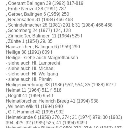
, Oberamt Balingen 39 (1992) 817-819
, Frühe Neuzeit 38 (1991) 787
, Gerber, Balingen 6 (1959) 250
, Redensarten 31 (1984) 466-468
, Schindelmacher 28 (1981) 291 f; 31 (1984) 466-468
, Schömberg 24 (1977) 124, 128
, Zinngießer, Balingen 11 (1964) 525 f
, Zünfte 1 (1954) 29, 35
Hauszeichen, Balingen 6 (1959) 290
Heilige 38 (1991) 809 f
Heilige - siehe auch Margrethausen
- siehe auch Hl. Lamprecht
- siehe auch Hl. Michael
- siehe auch Hl. Wolfgang
- siehe auch Hl. Pirmin
Heiligenverehrung 33 (1986) 552, 554; 35 (1988) 627 f
Heimat 11 (1964) 511 f, 516
, Begriff 41 (1994) 954 f
Heimatforscher, Heinrich Breeg 41 (1994) 938
, Wilhelm Wik 41 (1994) 940
, G.F. Hummel 42 (1995) 992
Heimatkunde 6 (1959) 270, 274; 21 (1974) 979; 30 (1983)
394, 425; 32 (1985) 525; 41 (1994) 949 f