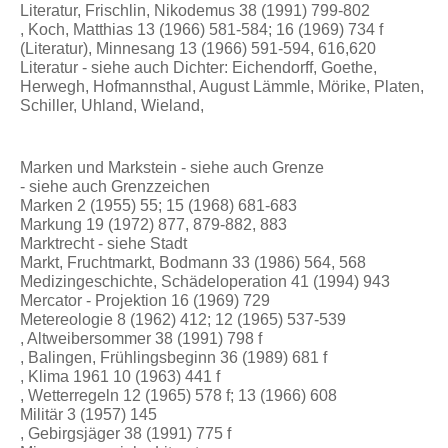
Literatur, Frischlin, Nikodemus 38 (1991) 799-802
, Koch, Matthias 13 (1966) 581-584; 16 (1969) 734 f
(Literatur), Minnesang 13 (1966) 591-594, 616,620
Literatur - siehe auch Dichter: Eichendorff, Goethe,
Herwegh, Hofmannsthal, August Lämmle, Mörike, Platen,
Schiller, Uhland, Wieland,
Marken und Markstein - siehe auch Grenze
- siehe auch Grenzzeichen
Marken 2 (1955) 55; 15 (1968) 681-683
Markung 19 (1972) 877, 879-882, 883
Marktrecht - siehe Stadt
Markt, Fruchtmarkt, Bodmann 33 (1986) 564, 568
Medizingeschichte, Schädeloperation 41 (1994) 943
Mercator - Projektion 16 (1969) 729
Metereologie 8 (1962) 412; 12 (1965) 537-539
, Altweibersommer 38 (1991) 798 f
, Balingen, Frühlingsbeginn 36 (1989) 681 f
, Klima 1961 10 (1963) 441 f
, Wetterregeln 12 (1965) 578 f; 13 (1966) 608
Militär 3 (1957) 145
, Gebirgsjäger 38 (1991) 775 f