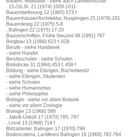
Bauern, Mittelalter - siehe auch Landwirtschaft
, 15./16.Jh. 21 (1974) 1009-1011
Bauernbefreiung 12 (1965) 573 f
Bauernhäuser/Architektur, Nusplingen 25 (1978) 191
Bauernkrieg 22 (1975) 5-8
, Balingen 22 (1975) 17-20
Bauvorschriften, Frühe Neuzeit 38 (1991) 787
Bergbau 13 (1966) 623 f, 628
Berufe - siehe Handwerk
- siehe Handel
Berufsschulen - siehe Schulen
Bildstöcke 31 (1984) 453 f, 459 f
Bildung - siehe Ebingen, Bücherbesitz
- siehe Ebingen, Studenten
- siehe Schulen
- siehe Humanismus
- siehe Philosophie
Biologie - siehe vor allem Botanik
- siehe vor allem Zoologie
Biologie 13 (1966) 589
, Jakob Üxküll 17 (1970) 785, 787
, Linné 15 (1968) 714 f
Blitzableiter, Balingen 17 (1970) 796
Bodencatena, Landkreis Balingen 16 (1969) 762-764