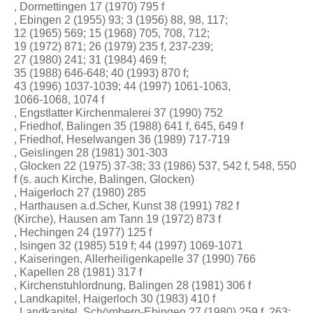
, Dormettingen 17 (1970) 795 f
, Ebingen 2 (1955) 93; 3 (1956) 88, 98, 117;
12 (1965) 569; 15 (1968) 705, 708, 712;
19 (1972) 871; 26 (1979) 235 f, 237-239;
27 (1980) 241; 31 (1984) 469 f;
35 (1988) 646-648; 40 (1993) 870 f;
43 (1996) 1037-1039; 44 (1997) 1061-1063,
1066-1068, 1074 f
, Engstlatter Kirchenmalerei 37 (1990) 752
, Friedhof, Balingen 35 (1988) 641 f, 645, 649 f
, Friedhof, Heselwangen 36 (1989) 717-719
, Geislingen 28 (1981) 301-303
, Glocken 22 (1975) 37-38; 33 (1986) 537, 542 f, 548, 550
f (s. auch Kirche, Balingen, Glocken)
, Haigerloch 27 (1980) 285
, Harthausen a.d.Scher, Kunst 38 (1991) 782 f
(Kirche), Hausen am Tann 19 (1972) 873 f
, Hechingen 24 (1977) 125 f
, Isingen 32 (1985) 519 f; 44 (1997) 1069-1071
, Kaiseringen, Allerheiligenkapelle 37 (1990) 766
, Kapellen 28 (1981) 317 f
, Kirchenstuhlordnung, Balingen 28 (1981) 306 f
, Landkapitel, Haigerloch 30 (1983) 410 f
, Landkapitel, Schömberg-Ebingen 27 (1980) 259 f, 263;