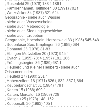
, Rosenfeld 25 (1978) 183 f, 186 f
, Familiennamen, Tailfingen 38 (1991) 781 f
, Weizsäcker 34 (1987) 621-624
Geographie - siehe auch Wasser
- siehe auch Wasserscheide
- siehe auch Metereologie
- siehe auch Siedlungsgeschichte
- siehe auch Erdbeben
Geographie, Hochrhein, Hotzenwald 33 (1986) 545-548
, Bodenloser See, Empfingen 36 (1989) 684
, Donautal 23 (1976) 81-83
, Ebingen-Meßstetten 20 (1973) 945 f
, Eyach 2 (1955) 78; 4 (1957) 181, 186
, Frühlingsbeginn 36 (1989) 681 f
, Heuberg und Kleiner Heuberg - siehe auch
Ortsnamenindex
, Heufeld 27 (1980) 251 f
, Hohenzollern 18 (1971) 826 f, 832, 857 f, 864
, Keuperlandschaft 31 (1984) 479 f
, Karten 15 (1968) 699 f
, Karten, Mercator 16 (1969) 729
, Klettgau 25 (1978) 148, 152
, Kuppenalb 30 (1983) 405 f