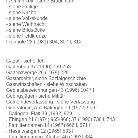
Frömmigkeit - siehe Brauchtum
- siehe Heilige
- siehe Kirche
- siehe Volkskunde
- siehe Weihnacht
- siehe Bildstöcke
- siehe Feldkreuze
Fronhöfe 28 (1981) 304, 307 f, 312
Gagat - siehe Jet
Gartenbau 37 (1990) 759-763
Gartenzwerge 26 (1979) 228
Gastarbeiter, siehe Sozialgeschichte
Gastwirtschaften - siehe Wirtschaften
Gebietsbezeichnungen 43 (1996) 1047 f
Gebirgsjäger - siehe Militär
Gemeindeverfassung - siehe Verfassung
Genealogie, Amt Balingen 19 (1972) 909 f
, Balingen, Flatt 39 (1992) 829
, Ebingen 21 (1974) 965-968; 37 (1990) 738 f, 743
, Familiennamen 14 (1967) 666 f, 671 f
, Heselwangen 12 (1965) 533 f
, Familiennamen, Klaiber 40 (1993) 884