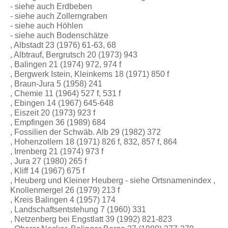
- siehe auch Erdbeben
- siehe auch Zollerngraben
- siehe auch Höhlen
- siehe auch Bodenschätze
, Albstadt 23 (1976) 61-63, 68
, Albtrauf, Bergrutsch 20 (1973) 943
, Balingen 21 (1974) 972, 974 f
, Bergwerk Istein, Kleinkems 18 (1971) 850 f
, Braun-Jura 5 (1958) 241
, Chemie 11 (1964) 527 f, 531 f
, Ebingen 14 (1967) 645-648
, Eiszeit 20 (1973) 923 f
, Empfingen 36 (1989) 684
, Fossilien der Schwäb. Alb 29 (1982) 372
, Hohenzollern 18 (1971) 826 f, 832, 857 f, 864
, Irrenberg 21 (1974) 973 f
, Jura 27 (1980) 265 f
, Kliff 14 (1967) 675 f
, Heuberg und Kleiner Heuberg - siehe Ortsnamenindex ,
Knollenmergel 26 (1979) 213 f
, Kreis Balingen 4 (1957) 174
, Landschaftsentstehung 7 (1960) 331
, Netzenberg bei Engstlatt 39 (1992) 821-823