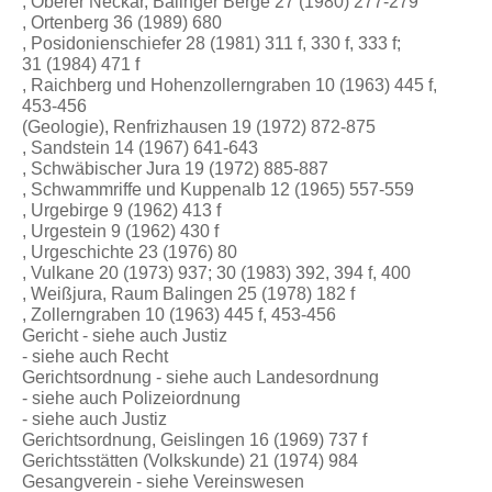
, Oberer Neckar, Balinger Berge 27 (1980) 277-279
, Ortenberg 36 (1989) 680
, Posidonienschiefer 28 (1981) 311 f, 330 f, 333 f;
31 (1984) 471 f
, Raichberg und Hohenzollerngraben 10 (1963) 445 f,
453-456
(Geologie), Renfrizhausen 19 (1972) 872-875
, Sandstein 14 (1967) 641-643
, Schwäbischer Jura 19 (1972) 885-887
, Schwammriffe und Kuppenalb 12 (1965) 557-559
, Urgebirge 9 (1962) 413 f
, Urgestein 9 (1962) 430 f
, Urgeschichte 23 (1976) 80
, Vulkane 20 (1973) 937; 30 (1983) 392, 394 f, 400
, Weißjura, Raum Balingen 25 (1978) 182 f
, Zollerngraben 10 (1963) 445 f, 453-456
Gericht - siehe auch Justiz
- siehe auch Recht
Gerichtsordnung - siehe auch Landesordnung
- siehe auch Polizeiordnung
- siehe auch Justiz
Gerichtsordnung, Geislingen 16 (1969) 737 f
Gerichtsstätten (Volkskunde) 21 (1974) 984
Gesangverein - siehe Vereinswesen