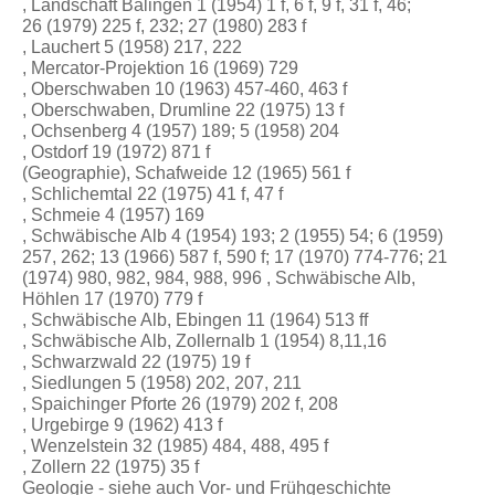
, Landschaft Balingen 1 (1954) 1 f, 6 f, 9 f, 31 f, 46;
26 (1979) 225 f, 232; 27 (1980) 283 f
, Lauchert 5 (1958) 217, 222
, Mercator-Projektion 16 (1969) 729
, Oberschwaben 10 (1963) 457-460, 463 f
, Oberschwaben, Drumline 22 (1975) 13 f
, Ochsenberg 4 (1957) 189; 5 (1958) 204
, Ostdorf 19 (1972) 871 f
(Geographie), Schafweide 12 (1965) 561 f
, Schlichemtal 22 (1975) 41 f, 47 f
, Schmeie 4 (1957) 169
, Schwäbische Alb 4 (1954) 193; 2 (1955) 54; 6 (1959)
257, 262; 13 (1966) 587 f, 590 f; 17 (1970) 774-776; 21
(1974) 980, 982, 984, 988, 996 , Schwäbische Alb,
Höhlen 17 (1970) 779 f
, Schwäbische Alb, Ebingen 11 (1964) 513 ff
, Schwäbische Alb, Zollernalb 1 (1954) 8,11,16
, Schwarzwald 22 (1975) 19 f
, Siedlungen 5 (1958) 202, 207, 211
, Spaichinger Pforte 26 (1979) 202 f, 208
, Urgebirge 9 (1962) 413 f
, Wenzelstein 32 (1985) 484, 488, 495 f
, Zollern 22 (1975) 35 f
Geologie - siehe auch Vor- und Frühgeschichte