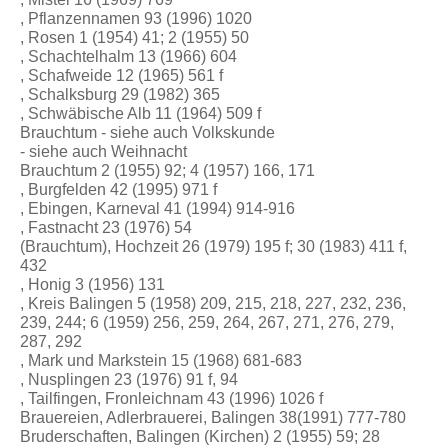
, Pflanzennamen 93 (1996) 1020
, Rosen 1 (1954) 41; 2 (1955) 50
, Schachtelhalm 13 (1966) 604
, Schafweide 12 (1965) 561 f
, Schalksburg 29 (1982) 365
, Schwäbische Alb 11 (1964) 509 f
Brauchtum - siehe auch Volkskunde
- siehe auch Weihnacht
Brauchtum 2 (1955) 92; 4 (1957) 166, 171
, Burgfelden 42 (1995) 971 f
, Ebingen, Karneval 41 (1994) 914-916
, Fastnacht 23 (1976) 54
(Brauchtum), Hochzeit 26 (1979) 195 f; 30 (1983) 411 f,
432
, Honig 3 (1956) 131
, Kreis Balingen 5 (1958) 209, 215, 218, 227, 232, 236,
239, 244; 6 (1959) 256, 259, 264, 267, 271, 276, 279,
287, 292
, Mark und Markstein 15 (1968) 681-683
, Nusplingen 23 (1976) 91 f, 94
, Tailfingen, Fronleichnam 43 (1996) 1026 f
Brauereien, Adlerbrauerei, Balingen 38(1991) 777-780
Bruderschaften, Balingen (Kirchen) 2 (1955) 59; 28