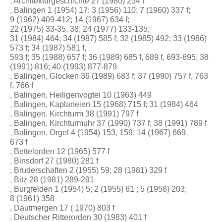
, Architekturgeschichte 27 (1980) 254 f
, Balingen 1 (1954) 17; 3 (1956) 110; 7 (1960) 337 f;
9 (1962) 409-412; 14 (1967) 634 f;
22 (1975) 33-35, 38; 24 (1977) 133-135;
31 (1984) 464; 34 (1987) 585 f; 32 (1985) 492; 33 (1986)
573 f; 34 (1987) 581 f,
593 f; 35 (1988) 657 f; 36 (1989) 685 f, 689 f, 693-695; 38
(1991) 816; 40 (1993) 877-879
, Balingen, Glocken 36 (1989) 683 f; 37 (1990) 757 f, 763
f, 766 f
, Balingen, Heiligenvogtei 10 (1963) 449
, Balingen, Kaplaneien 15 (1968) 715 f; 31 (1984) 464
, Balingen, Kirchturm 38 (1991) 797 f
, Balingen, Kirchturmuhr 37 (1990) 737 f; 38 (1991) 789 f
, Balingen, Orgel 4 (1954) 153, 159; 14 (1967) 669,
673 f
, Bettelorden 12 (1965) 577 f
, Binsdorf 27 (1980) 281 f
, Bruderschaften 2 (1955) 59; 28 (1981) 329 f
, Bitz 28 (1981) 289-291
, Burgfelden 1 (1954) 5; 2 (1955) 61 ; 5 (1958) 203;
8 (1961) 358
, Dautmergen 17 ( 1970) 803 f
, Deutscher Ritterorden 30 (1983) 401 f