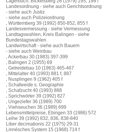
Lagerbuch, Bickelsberg 26 (1979) 195, 199 f
Landesordnung - siehe auch Gerichtsordnung
- siehe auch Justiz
- siehe auch Polizeiordnung
, Württemberg 39 (1992) 850-852, 855 f
Landesvermessung - siehe Vermessung
Landtagswahlen, Kreis Balingen - siehe
Bundestagswahlen
Landwirtschaft - siehe auch Bauern
- siehe auch Weinbau
, Ackerbau 30 (1983) 397-399
, Balingen 2 (1955) 69
, Getreidebau 10 (1963) 465-467
, Mittelalter 40 (1993) 881 f, 887
, Nusplingen 9 (1962) 405 f
, Schafweide s. Geographie
, Schafzucht 40 (1993) 888
, Sprichwörter 39 (1992) 827
, Ungeziefer 36 (1989) 700
, Viehseuchen 36 (1989) 699
Lebensmittelpreise, Ebingen 33 (1986) 572
Leihe 39 (1992) 832, 836, 838-840
Liber decimationis 22 (1975) 29-31
Linnésches System 15 (1968) 714 f