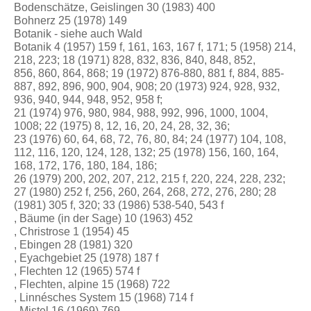
Bodenschätze, Geislingen 30 (1983) 400
Bohnerz 25 (1978) 149
Botanik - siehe auch Wald
Botanik 4 (1957) 159 f, 161, 163, 167 f, 171; 5 (1958) 214,
218, 223; 18 (1971) 828, 832, 836, 840, 848, 852,
856, 860, 864, 868; 19 (1972) 876-880, 881 f, 884, 885-
887, 892, 896, 900, 904, 908; 20 (1973) 924, 928, 932,
936, 940, 944, 948, 952, 958 f;
21 (1974) 976, 980, 984, 988, 992, 996, 1000, 1004,
1008; 22 (1975) 8, 12, 16, 20, 24, 28, 32, 36;
23 (1976) 60, 64, 68, 72, 76, 80, 84; 24 (1977) 104, 108,
112, 116, 120, 124, 128, 132; 25 (1978) 156, 160, 164,
168, 172, 176, 180, 184, 186;
26 (1979) 200, 202, 207, 212, 215 f, 220, 224, 228, 232;
27 (1980) 252 f, 256, 260, 264, 268, 272, 276, 280; 28
(1981) 305 f, 320; 33 (1986) 538-540, 543 f
, Bäume (in der Sage) 10 (1963) 452
, Christrose 1 (1954) 45
, Ebingen 28 (1981) 320
, Eyachgebiet 25 (1978) 187 f
, Flechten 12 (1965) 574 f
, Flechten, alpine 15 (1968) 722
, Linnésches System 15 (1968) 714 f
, Mistel 16 (1969) 769