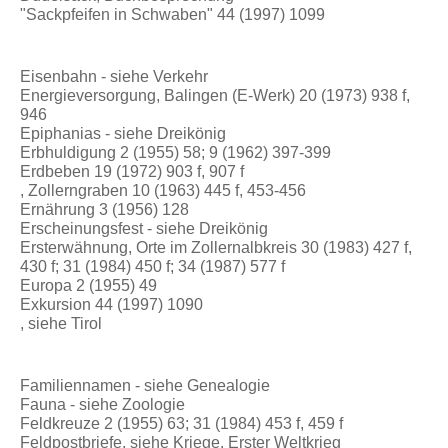
"Sackpfeifen in Schwaben" 44 (1997) 1099
Eisenbahn - siehe Verkehr
Energieversorgung, Balingen (E-Werk) 20 (1973) 938 f,
946
Epiphanias - siehe Dreikönig
Erbhuldigung 2 (1955) 58; 9 (1962) 397-399
Erdbeben 19 (1972) 903 f, 907 f
, Zollerngraben 10 (1963) 445 f, 453-456
Ernährung 3 (1956) 128
Erscheinungsfest - siehe Dreikönig
Ersterwähnung, Orte im Zollernalbkreis 30 (1983) 427 f,
430 f; 31 (1984) 450 f; 34 (1987) 577 f
Europa 2 (1955) 49
Exkursion 44 (1997) 1090
, siehe Tirol
Familiennamen - siehe Genealogie
Fauna - siehe Zoologie
Feldkreuze 2 (1955) 63; 31 (1984) 453 f, 459 f
Feldpostbriefe, siehe Kriege, Erster Weltkrieg