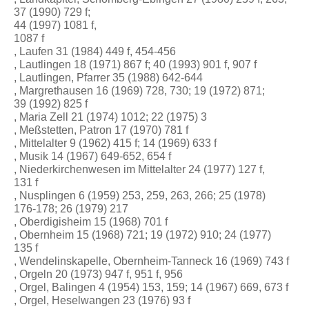
37 (1990) 729 f;
44 (1997) 1081 f,
1087 f
, Laufen 31 (1984) 449 f, 454-456
, Lautlingen 18 (1971) 867 f; 40 (1993) 901 f, 907 f
, Lautlingen, Pfarrer 35 (1988) 642-644
, Margrethausen 16 (1969) 728, 730; 19 (1972) 871;
39 (1992) 825 f
, Maria Zell 21 (1974) 1012; 22 (1975) 3
, Meßstetten, Patron 17 (1970) 781 f
, Mittelalter 9 (1962) 415 f; 14 (1969) 633 f
, Musik 14 (1967) 649-652, 654 f
, Niederkirchenwesen im Mittelalter 24 (1977) 127 f,
131 f
, Nusplingen 6 (1959) 253, 259, 263, 266; 25 (1978)
176-178; 26 (1979) 217
, Oberdigisheim 15 (1968) 701 f
, Obernheim 15 (1968) 721; 19 (1972) 910; 24 (1977)
135 f
, Wendelinskapelle, Obernheim-Tanneck 16 (1969) 743 f
, Orgeln 20 (1973) 947 f, 951 f, 956
, Orgel, Balingen 4 (1954) 153, 159; 14 (1967) 669, 673 f
, Orgel, Heselwangen 23 (1976) 93 f