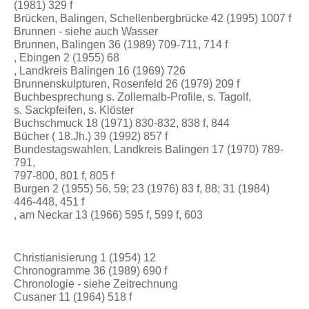
(1981) 329 f
Brücken, Balingen, Schellenbergbrücke 42 (1995) 1007 f
Brunnen - siehe auch Wasser
Brunnen, Balingen 36 (1989) 709-711, 714 f
, Ebingen 2 (1955) 68
, Landkreis Balingen 16 (1969) 726
Brunnenskulpturen, Rosenfeld 26 (1979) 209 f
Buchbesprechung s. Zollernalb-Profile, s. Tagolf,
s. Sackpfeifen, s. Klöster
Buchschmuck 18 (1971) 830-832, 838 f, 844
Bücher ( 18.Jh.) 39 (1992) 857 f
Bundestagswahlen, Landkreis Balingen 17 (1970) 789-
791,
797-800, 801 f, 805 f
Burgen 2 (1955) 56, 59; 23 (1976) 83 f, 88; 31 (1984)
446-448, 451 f
, am Neckar 13 (1966) 595 f, 599 f, 603
Christianisierung 1 (1954) 12
Chronogramme 36 (1989) 690 f
Chronologie - siehe Zeitrechnung
Cusaner 11 (1964) 518 f