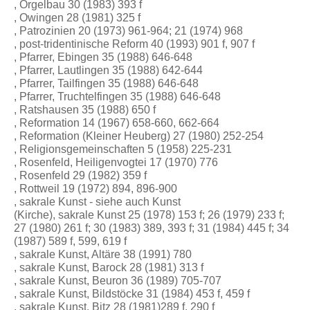
, Orgelbau 30 (1983) 393 f
, Owingen 28 (1981) 325 f
, Patrozinien 20 (1973) 961-964; 21 (1974) 968
, post-tridentinische Reform 40 (1993) 901 f, 907 f
, Pfarrer, Ebingen 35 (1988) 646-648
, Pfarrer, Lautlingen 35 (1988) 642-644
, Pfarrer, Tailfingen 35 (1988) 646-648
, Pfarrer, Truchtelfingen 35 (1988) 646-648
, Ratshausen 35 (1988) 650 f
, Reformation 14 (1967) 658-660, 662-664
, Reformation (Kleiner Heuberg) 27 (1980) 252-254
, Religionsgemeinschaften 5 (1958) 225-231
, Rosenfeld, Heiligenvogtei 17 (1970) 776
, Rosenfeld 29 (1982) 359 f
, Rottweil 19 (1972) 894, 896-900
, sakrale Kunst - siehe auch Kunst
(Kirche), sakrale Kunst 25 (1978) 153 f; 26 (1979) 233 f;
27 (1980) 261 f; 30 (1983) 389, 393 f; 31 (1984) 445 f; 34
(1987) 589 f, 599, 619 f
, sakrale Kunst, Altäre 38 (1991) 780
, sakrale Kunst, Barock 28 (1981) 313 f
, sakrale Kunst, Beuron 36 (1989) 705-707
, sakrale Kunst, Bildstöcke 31 (1984) 453 f, 459 f
, sakrale Kunst, Bitz 28 (1981)289 f, 290 f