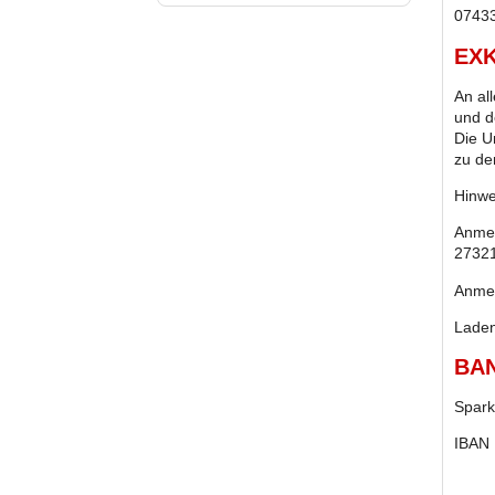
07433
EX
An al
und d
Die U
zu de
Hinwe
Anme
27321
Anme
Laden
BA
Spark
IBAN