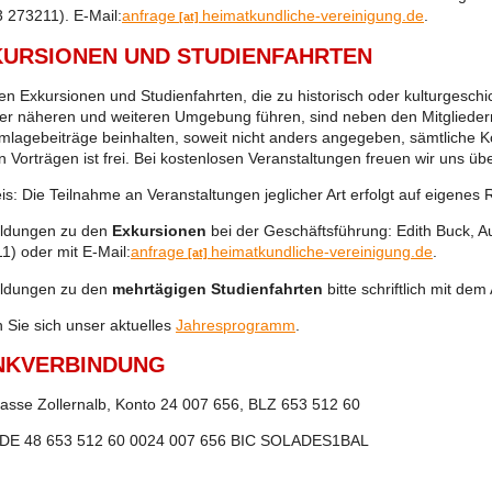
 273211). E-Mail:
anfrage
heimatkundliche-vereinigung.de
.
[at]
KURSIONEN UND STUDIENFAHRTEN
len Exkursionen und Studienfahrten, die zu historisch oder kulturgesch
er näheren und weiteren Umgebung führen, sind neben den Mitgliedern
mlagebeiträge beinhalten, soweit nicht anders angegeben, sämtliche Kost
n Vorträgen ist frei. Bei kostenlosen Veranstaltungen freuen wir uns ü
is: Die Teilnahme an Veranstaltungen jeglicher Art erfolgt auf eigenes R
ldungen zu den
Exkursionen
bei der Geschäftsführung: Edith Buck, A
1) oder mit E-Mail:
anfrage
heimatkundliche-vereinigung.de
.
[at]
ldungen zu den
mehrtägigen Studienfahrten
bitte schriftlich mit d
 Sie sich unser aktuelles
Jahresprogramm
.
NKVERBINDUNG
asse Zollernalb, Konto 24 007 656, BLZ 653 512 60
 DE 48 653 512 60 0024 007 656 BIC SOLADES1BAL