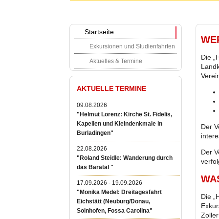
Startseite
WER
Exkursionen und Studienfahrten
Die „
Aktuelles & Termine
Landk
Verei
AKTUELLE TERMINE
09.08.2026
"Helmut Lorenz: Kirche St. Fidelis,
Kapellen und Kleindenkmale in
Der V
Burladingen"
intere
22.08.2026
Der V
"Roland Steidle: Wanderung durch
verfo
das Bäratal "
WAS
17.09.2026 - 19.09.2026
"Monika Medel: Dreitagesfahrt
Die „
Eichstätt (Neuburg/Donau,
Exkur
Solnhofen, Fossa Carolina"
Zolle