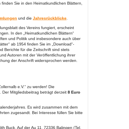
finden Sie in den Heimatkundlichen Blättern,
ammlungen
und die
Jahresrückblicke
.
ilungsblatt des Vereins fungiert, erscheint
ngen. In den „Heimatkundlichen Blättern“
aften und Politik und insbesondere auch über
ätter“ ab 1954 finden Sie im „Download“-
Berichte für die Zeitschrift sind stets
und Autoren mit der Veröffentlichung ihrer
lichung der Anschrift widersprochen werden.
Zollernalb e.V.“ zu werden! Die
. Der Mitgliedsbeitrag beträgt derzeit
8 Euro
 Kalenderjahres. Es wird zusammen mit dem
en zugesandt. Bei Interesse füllen Sie bitte
ith Buck, Auf der Au 11, 72336 Balingen (Tel.