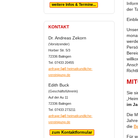
Infor
weitere Infos & Termine...
der T
Einbl
KONTAKT
Unsere
monat
Dr. Andreas Zekorn
werde
(Vorsitzender)
Persö
Horber Str. 5/3
Berei
72336 Balingen
willk
Tel. 07433 20455
Ansch
anfrage
[at]
heimatkundliche-
Richtl
vereinigung.de
MI
Edith Buck
(Geschäftsführerin)
Sie s
Auf der Au 11
„Heim
72336 Balingen
im Ja
Tel. 07433 273211
Die M
anfrage
[at]
heimatkundliche-
Jahre
vereinigung.de
die
Be
zum Kontaktformular
Für w