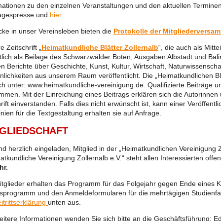
mationen zu den einzelnen Veranstaltungen und den aktuellen Terminen 
agespresse und
hier
.
icke in unser Vereinsleben bieten die
Protokolle der Mitgliedervers
 Zeitschrift „
Heimatkundliche Blätter Zollernalb
“, die auch als Mitte
lich als Beilage des Schwarzwälder Boten, Ausgaben Albstadt und Bali
n Berichte über Geschichte, Kunst, Kultur, Wirtschaft, Naturwissensch
nlichkeiten aus unserem Raum veröffentlicht. Die „Heimatkundlichen Bl
ch unter: www.heimatkundliche-vereinigung.de. Qualifizierte Beiträge und 
ommen. Mit der Einreichung eines Beitrags erklären sich die Autorinnen 
rift einverstanden. Falls dies nicht erwünscht ist, kann einer Veröffent
inien für die Textgestaltung erhalten sie auf Anfrage.
TGLIEDSCHAFT
ind herzlich eingeladen, Mitglied in der „Heimatkundlichen Vereinigung 
atkundliche Vereinigung Zollernalb e.V.“ steht allen Interessierten offen
hr.
itglieder erhalten das Programm für das Folgejahr gegen Ende eines
sprogramm und den Anmeldeformularen für die mehrtägigen Studienfahrt
itrittserklärung
unten aus.
eitere Informationen wenden Sie sich bitte an die Geschäftsführung: Ed