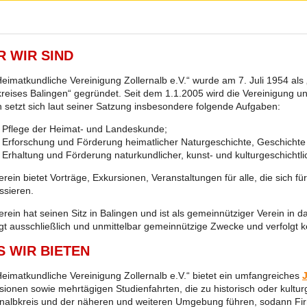
 WIR SIND
Heimatkundliche Vereinigung Zollernalb e.V.“ wurde am 7. Juli 1954 al
reises Balingen“ gegründet. Seit dem 1.1.2005 wird die Vereinigung un
n setzt sich laut seiner Satzung insbesondere folgende Aufgaben:
Pflege der Heimat- und Landeskunde;
Erforschung und Förderung heimatlicher Naturgeschichte, Geschichte
Erhaltung und Förderung naturkundlicher, kunst- und kulturgeschicht
erein bietet Vorträge, Exkursionen, Veranstaltungen für alle, die sich f
ssieren.
erein hat seinen Sitz in Balingen und ist als gemeinnütziger Verein in d
lgt ausschließlich und unmittelbar gemeinnützige Zwecke und verfolgt ke
 WIR BIETEN
Heimatkundliche Vereinigung Zollernalb e.V.“ bietet ein umfangreiches
sionen sowie mehrtägigen Studienfahrten, die zu historisch oder kultu
rnalbkreis und der näheren und weiteren Umgebung führen, sodann Fir