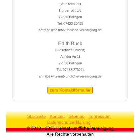
(Vorsitzender)
Horber Str. 5/3
72336 Balingen
Tel. 07433 20455
anfrage@heimatkundliche-vereinigung.de
Edith Buck
(Geschäftsführerin)
Auf der Au 11
72336 Balingen
Tel. 07433 273211
anfrage@heimatkundliche-vereinigung.de
zum Kontaktformular
Startseite
Kontakt
Sitemap
Impressum
Datenschutzerklärung
© 2010 - 2026 Heimatkundliche Vereinigung
Alle Rechte vorbehalten